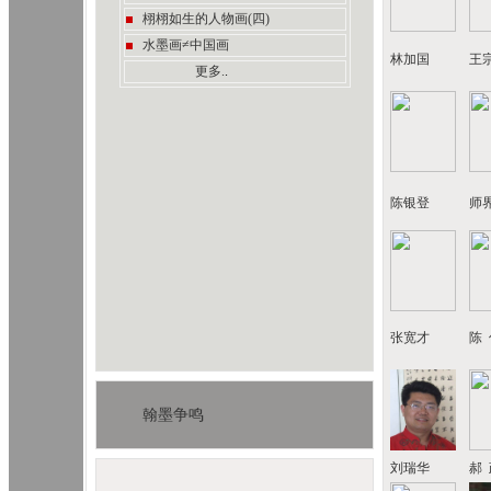
栩栩如生的人物画(四
)
水墨画≠中国画
林加国
王
更多.
.
陈银登
师
张宽才
陈 
翰墨争鸣
刘瑞华
郝 