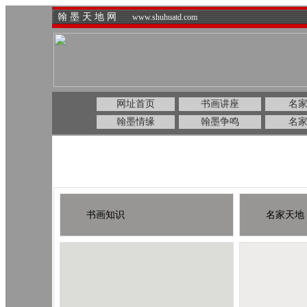
翰 墨 天 地 网
www.shuhuatd.com
网址首页
书画讲座
名
翰墨情缘
翰墨争鸣
名
书画知识
名家天地